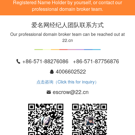
Registered Name Holder by yourself, or contact our
professional domain broker team.
爱名网经纪人团队联系方式
Our professional domain broker team can be reached out at
22.cn
+86-571-88276086 +86-571-87756876
4006602522
点击咨询（Click this for inquiry）
escrow@22.cn